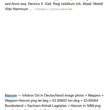
sed Anno seq. Henrico II. Gall. Regi redditum Ioh. Matal. Metell.
Vide Hammum …
Hofmann J. Lexicon universale
Hanum
— Infobox Ort in Deutschland image photo = Wappen =
Wappen Hanum.png lat deg = 52.68602 lon deg = 10.85664
Bundesland = Sachsen Anhalt Lageplan = Hanum in SAW.png