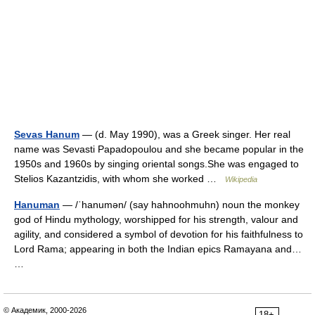
Sevas Hanum
— (d. May 1990), was a Greek singer. Her real
name was Sevasti Papadopoulou and she became popular in the
1950s and 1960s by singing oriental songs.She was engaged to
Stelios Kazantzidis, with whom she worked …
Wikipedia
Hanuman
— /ˈhanumən/ (say hahnoohmuhn) noun the monkey
god of Hindu mythology, worshipped for his strength, valour and
agility, and considered a symbol of devotion for his faithfulness to
Lord Rama; appearing in both the Indian epics Ramayana and…
…
© Академик, 2000-2026
18+