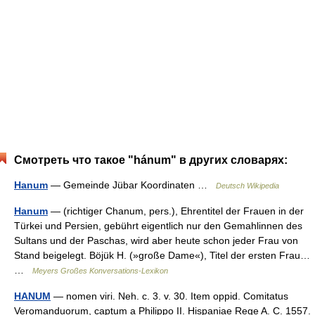
Смотреть что такое "hánum" в других словарях:
Hanum
— Gemeinde Jübar Koordinaten …
Deutsch Wikipedia
Hanum
— (richtiger Chanum, pers.), Ehrentitel der Frauen in der
Türkei und Persien, gebührt eigentlich nur den Gemahlinnen des
Sultans und der Paschas, wird aber heute schon jeder Frau von
Stand beigelegt. Böjük H. (»große Dame«), Titel der ersten Frau…
…
Meyers Großes Konversations-Lexikon
HANUM
— nomen viri. Neh. c. 3. v. 30. Item oppid. Comitatus
Veromanduorum, captum a Philippo II. Hispaniae Rege A. C. 1557.