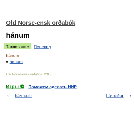
Old Norse-ensk orðabók
hánum
Толкование
Перевод
hánum
=
honum
Old Norse-ensk orðabók
.
2013
.
Игры ⚽
Поможем сделать НИР
há·mæltr
há·reiðar