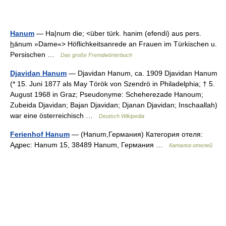
Hanum
— Ha|num die; <über türk. hanim (efendi) aus pers.
h̲ānum »Dame«> Höflichkeitsanrede an Frauen im Türkischen u.
Persischen …
Das große Fremdwörterbuch
Djavidan Hanum
— Djavidan Hanum, ca. 1909 Djavidan Hanum
(* 15. Juni 1877 als May Török von Szendrö in Philadelphia; † 5.
August 1968 in Graz; Pseudonyme: Scheherezade Hanoum;
Zubeida Djavidan; Bajan Djavidan; Djanan Djavidan; Inschaallah)
war eine österreichisch …
Deutsch Wikipedia
Ferienhof Hanum
— (Hanum,Германия) Категория отеля:
Адрес: Hanum 15, 38489 Hanum, Германия …
Каталог отелей