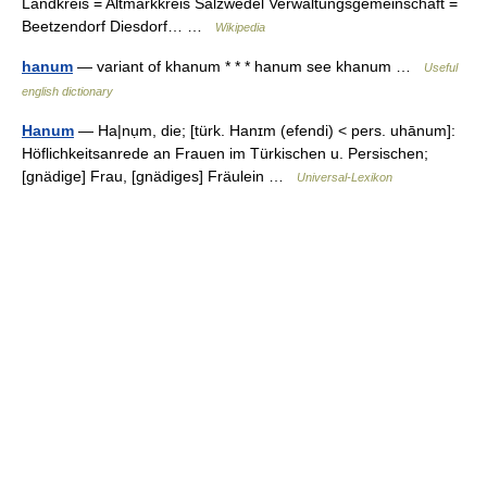
Landkreis = Altmarkkreis Salzwedel Verwaltungsgemeinschaft =
Beetzendorf Diesdorf… …
Wikipedia
hanum
— variant of khanum * * * hanum see khanum …
Useful
english dictionary
Hanum
— Ha|nụm, die; [türk. Hanɪm (efendi) < pers. uhānum]:
Höflichkeitsanrede an Frauen im Türkischen u. Persischen;
[gnädige] Frau, [gnädiges] Fräulein …
Universal-Lexikon